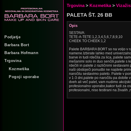
Trgovina
>
Kozmetika
>
Vizažis
PALETA ŠT. 26 BB
Opis
SESTAVA:
Podjetje
TETE-A-TETE:1,2,3,4,5,6,7,8,9,10
CHEEK TO CHEEK:1,2
Barbara Bort
Palete BARBARA BORT so na voljo v raz
Barbara Hofmann
namene.Izbirate lahko med univerzalno 
barve in tudi rdečila za lica, palete sam
Trgovina
mešanimi solo in duo senčili,palete s k
rdečili in palete z različnimi sestavami
Kozmetika
naši obstoječi ponudbi ne najdete pri
naročilu sestavimo paleto. Palete v pon
Pogoji uporabe
v 1-3 dni,palete po naročilu pa dobite
dveh ali več palet, vam nudimo akcijsk
profesionalno uporabo,kakor tudi za os
profesionalni, niso testirani na živalih