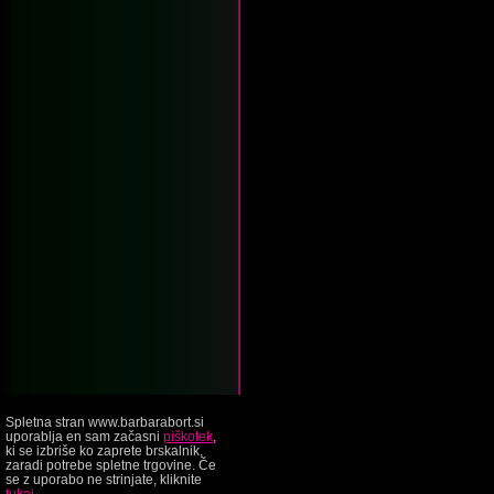
Spletna stran www.barbarabort.si
uporablja en sam začasni
piškotek
,
ki se izbriše ko zaprete brskalnik,
zaradi potrebe spletne trgovine. Če
se z uporabo ne strinjate, kliknite