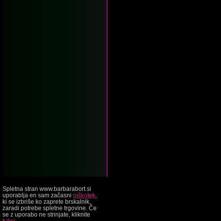
Spletna stran www.barbarabort.si
uporablja en sam začasni
piškotek
,
ki se izbriše ko zaprete brskalnik,
zaradi potrebe spletne trgovine. Če
se z uporabo ne strinjate, kliknite