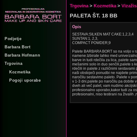
Trgovina
>
Kozmetika
>
Vizažis
PALETA ŠT. 18 BB
Opis
SESTAVA:SILKEN MAT CAKE:1,2,3,4
Podjetje
SUNTAN:1, 2,3,
COMPACT POWDER;9
Barbara Bort
Palete BARBARA BORT so na voljo v raz
Barbara Hofmann
namene.Izbirate lahko med univerzalno 
barve in tudi rdečila za lica, palete sam
Trgovina
mešanimi solo in duo senčili,palete s k
rdečili in palete z različnimi sestavami
Kozmetika
naši obstoječi ponudbi ne najdete pri
naročilu sestavimo paleto. Palete v pon
Pogoji uporabe
v 1-3 dni,palete po naročilu pa dobite
dveh ali več palet, vam nudimo akcijsk
profesionalno uporabo,kakor tudi za os
profesionalni, niso testirani na živalih